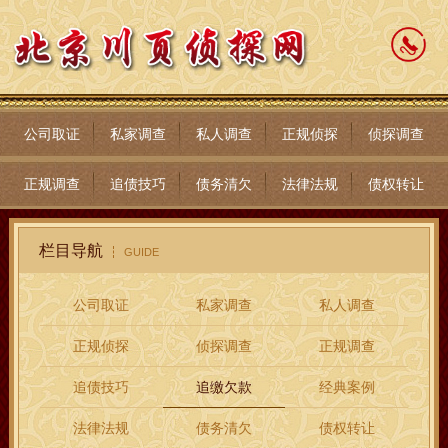
公司取证
私家调查
私人调查
正规侦探
侦探调查
正规调查
追债技巧
债务清欠
法律法规
债权转让
栏目导航
GUIDE
公司取证
私家调查
私人调查
正规侦探
侦探调查
正规调查
追债技巧
追缴欠款
经典案例
法律法规
债务清欠
债权转让