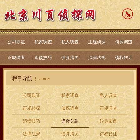
公司取证
私家调查
私人调查
正规侦探
侦探调查
正规调查
追债技巧
债务清欠
法律法规
债权转让
栏目导航
GUIDE
公司取证
私家调查
私人调查
正规侦探
侦探调查
正规调查
追债技巧
追缴欠款
经典案例
法律法规
债务清欠
债权转让