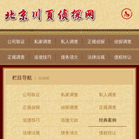
公司取证
私家调查
私人调查
正规侦探
侦探调查
正规调查
追债技巧
债务清欠
法律法规
债权转让
栏目导航
GUIDE
公司取证
私家调查
私人调查
正规侦探
侦探调查
正规调查
追债技巧
追缴欠款
经典案例
法律法规
债务清欠
债权转让