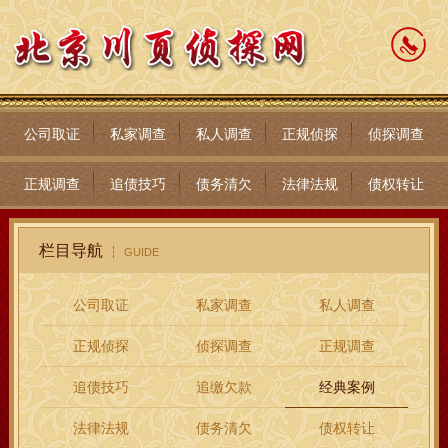
公司取证
私家调查
私人调查
正规侦探
侦探调查
正规调查
追债技巧
债务清欠
法律法规
债权转让
栏目导航
GUIDE
公司取证
私家调查
私人调查
正规侦探
侦探调查
正规调查
追债技巧
追缴欠款
经典案例
法律法规
债务清欠
债权转让