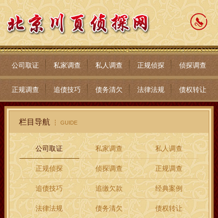
公司取证
私家调查
私人调查
正规侦探
侦探调查
正规调查
追债技巧
债务清欠
法律法规
债权转让
栏目导航
GUIDE
公司取证
私家调查
私人调查
正规侦探
侦探调查
正规调查
追债技巧
追缴欠款
经典案例
法律法规
债务清欠
债权转让