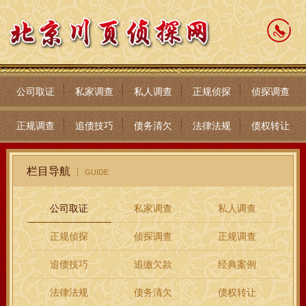
公司取证
私家调查
私人调查
正规侦探
侦探调查
正规调查
追债技巧
债务清欠
法律法规
债权转让
栏目导航
GUIDE
公司取证
私家调查
私人调查
正规侦探
侦探调查
正规调查
追债技巧
追缴欠款
经典案例
法律法规
债务清欠
债权转让