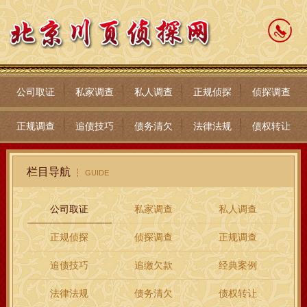
公司取证
私家调查
私人调查
正规侦探
侦探调查
正规调查
追债技巧
债务清欠
法律法规
债权转让
栏目导航
GUIDE
公司取证
私家调查
私人调查
正规侦探
侦探调查
正规调查
追债技巧
追缴欠款
经典案例
法律法规
债务清欠
债权转让