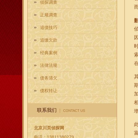
侦探调查
正规调查
追债技巧
追缴欠款
经典案例
法律法规
债务清欠
债权转让
联系我们
CONTACT US
北京川页侦探网
电话：13811380279