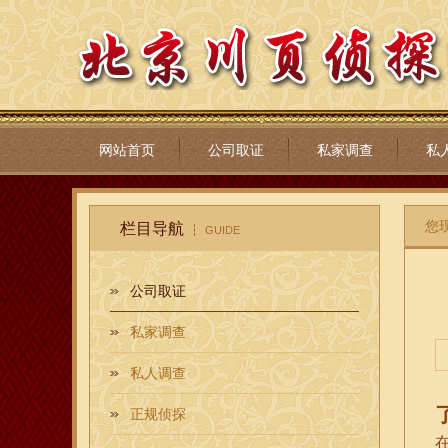
网站首页
公司取证
私家调查
私
您
栏目导航
GUIDE
公司取证
私家调查
私人调查
正规侦探