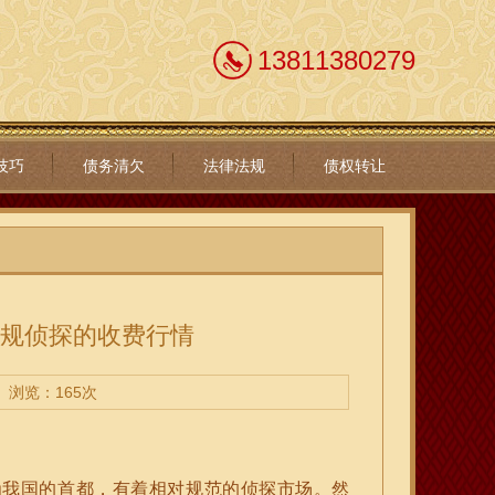
13811380279
技巧
债务清欠
法律法规
债权转让
正规侦探的收费行情
浏览：165次
为我国的首都，有着相对规范的侦探市场。然