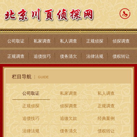
公司取证
私家调查
私人调查
正规侦探
侦探调查
正规调查
追债技巧
债务清欠
法律法规
债权转让
栏目导航
GUIDE
公司取证
私家调查
私人调查
正规侦探
侦探调查
正规调查
追债技巧
追缴欠款
经典案例
法律法规
债务清欠
债权转让