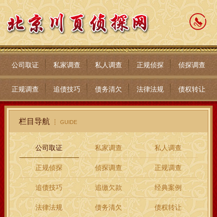
公司取证
私家调查
私人调查
正规侦探
侦探调查
正规调查
追债技巧
债务清欠
法律法规
债权转让
栏目导航
GUIDE
公司取证
私家调查
私人调查
正规侦探
侦探调查
正规调查
追债技巧
追缴欠款
经典案例
法律法规
债务清欠
债权转让