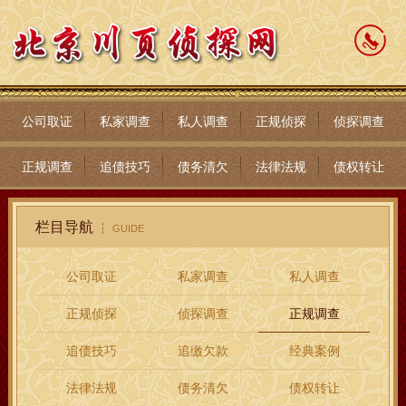
公司取证
私家调查
私人调查
正规侦探
侦探调查
正规调查
追债技巧
债务清欠
法律法规
债权转让
栏目导航
GUIDE
公司取证
私家调查
私人调查
正规侦探
侦探调查
正规调查
追债技巧
追缴欠款
经典案例
法律法规
债务清欠
债权转让