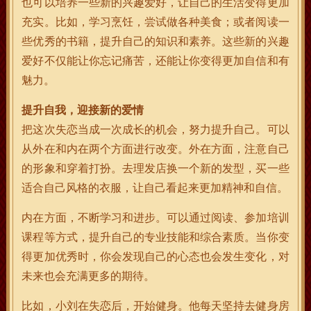
也可以培养一些新的兴趣爱好，让自己的生活变得更加
充实。比如，学习烹饪，尝试做各种美食；或者阅读一
些优秀的书籍，提升自己的知识和素养。这些新的兴趣
爱好不仅能让你忘记痛苦，还能让你变得更加自信和有
魅力。
提升自我，迎接新的爱情
把这次失恋当成一次成长的机会，努力提升自己。可以
从外在和内在两个方面进行改变。外在方面，注意自己
的形象和穿着打扮。去理发店换一个新的发型，买一些
适合自己风格的衣服，让自己看起来更加精神和自信。
内在方面，不断学习和进步。可以通过阅读、参加培训
课程等方式，提升自己的专业技能和综合素质。当你变
得更加优秀时，你会发现自己的心态也会发生变化，对
未来也会充满更多的期待。
比如，小刘在失恋后，开始健身。他每天坚持去健身房