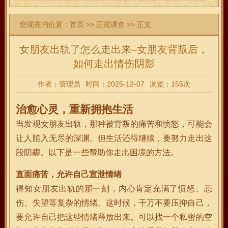
您现在的位置：
首页
>>
正规调查
>> 正文
女朋友出轨了怎么走出来–女朋友背叛后，
如何走出情伤阴影
作者：管理员
时间：2025-12-07
浏览：155次
治愈心灵，重新拥抱生活
当发现女朋友出轨，那种被背叛的痛苦和愤怒，可能会
让人陷入无尽的深渊。但生活还得继续，要努力走出这
段阴霾。以下是一些帮助你走出困境的方法。
直面痛苦，允许自己宣泄情绪
得知女朋友出轨的那一刻，内心肯定充满了愤怒、悲
伤、失望等复杂的情绪。这时候，千万不要压抑自己，
要允许自己把这些情绪释放出来。可以找一个私密的空