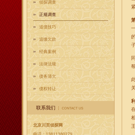
侦探调查
正规调查
追债技巧
追缴欠款
经典案例
法律法规
债务清欠
债权转让
联系我们
CONTACT US
北京川页侦探网
电话：13811380279