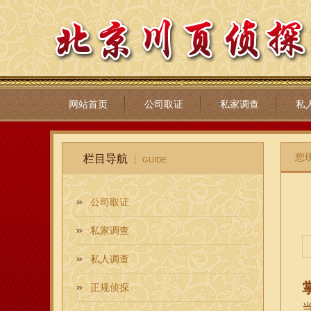
网站首页
公司取证
私家调查
私
您
栏目导航
GUIDE
公司取证
私家调查
私人调查
正规侦探