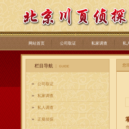
网站首页
公司取证
私家调查
私
您
栏目导航
GUIDE
公司取证
私家调查
私人调查
正规侦探