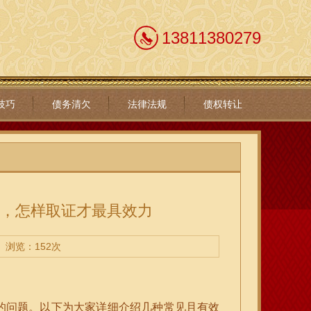
13811380279
技巧
债务清欠
法律法规
债权转让
轨，怎样取证才最具效力
浏览：152次
的问题。以下为大家详细介绍几种常见且有效