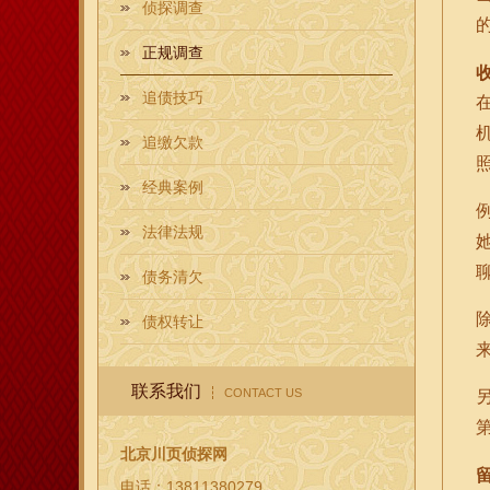
侦探调查
正规调查
追债技巧
追缴欠款
经典案例
法律法规
债务清欠
债权转让
联系我们
CONTACT US
北京川页侦探网
电话：13811380279