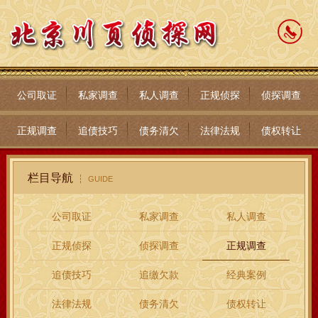
公司取证
私家调查
私人调查
正规侦探
侦探调查
正规调查
追债技巧
债务清欠
法律法规
债权转让
栏目导航
GUIDE
公司取证
私家调查
私人调查
正规侦探
侦探调查
正规调查
追债技巧
追缴欠款
经典案例
法律法规
债务清欠
债权转让