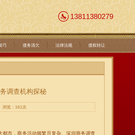
13811380279
技巧
债务清欠
法律法规
债权转让
商务调查机构探秘
浏览：161次
大都市，商务活动频繁且复杂。深圳商务调查