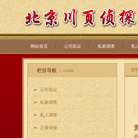
网站首页
公司取证
私家调查
私
您
栏目导航
GUIDE
公司取证
私家调查
私人调查
正规侦探