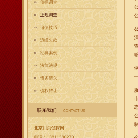
侦探调查
正规调查
追债技巧
追缴欠款
经典案例
法律法规
债务清欠
债权转让
联系我们
CONTACT US
北京川页侦探网
电话：13811380279