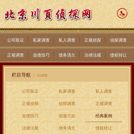
公司取证
私家调查
私人调查
正规侦探
侦探调查
正规调查
追债技巧
债务清欠
法律法规
债权转让
栏目导航
GUIDE
公司取证
私家调查
私人调查
正规侦探
侦探调查
正规调查
追债技巧
追缴欠款
经典案例
法律法规
债务清欠
债权转让