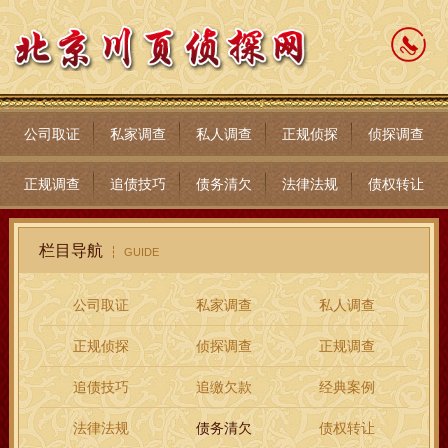
公司取证
私家调查
私人调查
正规侦探
侦探调查
正规调查
追债技巧
债务清欠
法律法规
债权转让
栏目导航
GUIDE
公司取证
私家调查
私人调查
正规侦探
侦探调查
正规调查
追债技巧
追缴欠款
经典案例
法律法规
债务清欠
债权转让