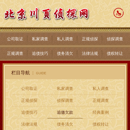
公司取证
私家调查
私人调查
正规侦探
侦探调查
正规调查
追债技巧
债务清欠
法律法规
债权转让
栏目导航
GUIDE
公司取证
私家调查
私人调查
正规侦探
侦探调查
正规调查
追债技巧
追缴欠款
经典案例
法律法规
债务清欠
债权转让