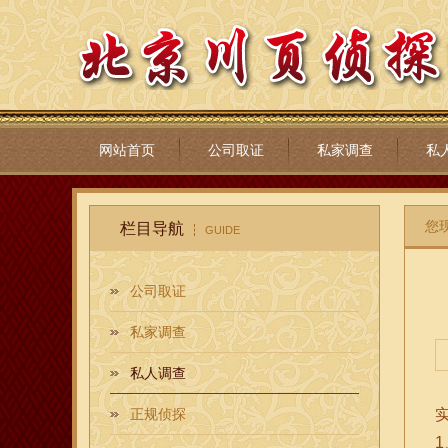
网站首页
公司取证
私家调查
私
您
栏目导航
GUIDE
公司取证
私家调查
私人调查
正规侦探