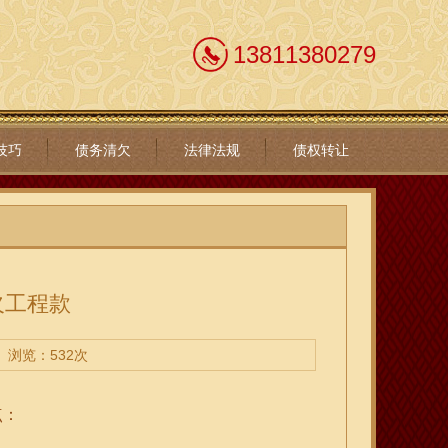
13811380279
技巧
债务清欠
法律法规
债权转让
欠工程款
浏览：532次
点：