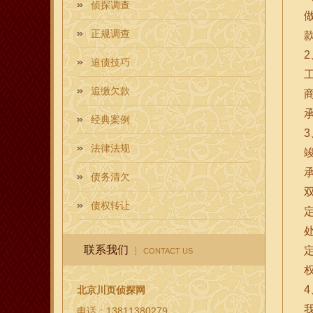
侦探调查
正规调查
追债技巧
追缴欠款
经典案例
法律法规
债务清欠
债权转让
联系我们
CONTACT US
北京川页侦探网
电话：13811380279