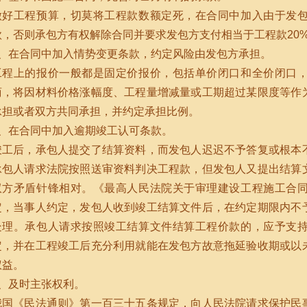
做好工程预算，切莫将工程款数额定死，在合同中加入由于发
款，否则承包方有权解除合同并要求发包方支付相当于工程款20
2、在合同中加入情势变更条款，约定风险由发包方承担。
工程上的报价一般都是固定价报价，包括单价闭口和全价闭口
商，将因材料价格涨幅度、工程量增减量或工期超过某限度等作
承担或者双方共同承担，并约定承担比例。
3、在合同中加入逾期竣工认可条款。
竣工后，承包人提交了结算资料，而发包人迟迟不予答复或根本
承包人请求法院按照送审资料判决工程款，但发包人又提出结算
双方矛盾针锋相对。《最高人民法院关于审理建设工程施工合
定，当事人约定，发包人收到竣工结算文件后，在约定期限内不
处理。承包人请求按照竣工结算文件结算工程价款的，应予支
定，并在工程竣工后充分利用就能在发包方故意拖延验收期或以
权益。
4、及时主张权利。
我国《民法通则》第一百三十五条规定，向人民法院请求保护民