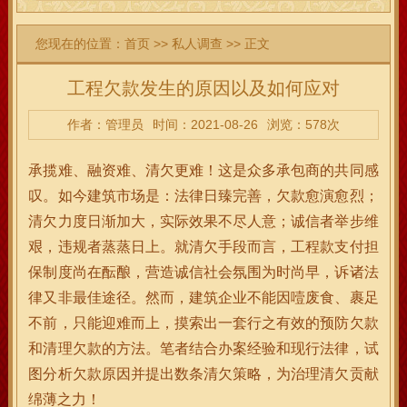
您现在的位置：
首页
>>
私人调查
>> 正文
工程欠款发生的原因以及如何应对
作者：管理员
时间：2021-08-26
浏览：578次
承揽难、融资难、清欠更难！这是众多承包商的共同感
叹。如今建筑市场是：法律日臻完善，欠款愈演愈烈；
清欠力度日渐加大，实际效果不尽人意；诚信者举步维
艰，违规者蒸蒸日上。就清欠手段而言，工程款支付担
保制度尚在酝酿，营造诚信社会氛围为时尚早，诉诸法
律又非最佳途径。然而，建筑企业不能因噎废食、裹足
不前，只能迎难而上，摸索出一套行之有效的预防欠款
和清理欠款的方法。笔者结合办案经验和现行法律，试
图分析欠款原因并提出数条清欠策略，为治理清欠贡献
绵薄之力！