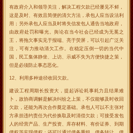
有政府介入和领导关注，解决工程欠款已经屡见不鲜，
这是及时、有效且简便的清欠方法，承包人应当设法利
用；另外承包人应当及时将失信发包人通告当地政府，
由政府处罚和曝光。舆论在当今社会已经成为无冕之
王，将拖欠事实见于报端、亮于荧屏，可以引起广泛关
注，可有力推动清欠工作。在稳定压倒一切的当代中
国，民工集体静坐、上访、示威不失为方便快捷之策，
但是必须防止事态恶化。
12、利用多种途径收回欠款。
建设工程周期长投资大，提起诉讼耗事耗力且结果难
卜，故协商调解是解决纠纷之上策，不仅能够及时收回
欠款，还能为再次合作奠定基础。承包人可以不主张对
方承担违约责任为代价换取及时清偿欠款；可接受发包
人的经营产品、生产投资、库存材料、有价证券、到期
债权等实现债权；还可以通过债务重组、债务转让、债