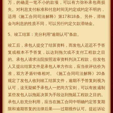
万，的确是一笔不小的款项，可以有力弥补承包商损
失。对利息支付标准和付息时间无约定或约定不明的，
适用《施工合同司法解释》第17和18条。另外，滞纳
金与利息的性质不同，可以另行约定欠款滞纳金。
5、竣工结算：充分利用“逾期认可”条款。
竣工后，承包人提交了结算资料，而发包人迟迟不予答
复或根本不予答复，以达到拖欠或不支付工程款之目
的。承包人请求法院按照送审资料判决工程款，但发包
人又提出结算文件是承包人单方作出，应当依评估价为
准，双方矛盾针锋相对。《施工合同司法解释》20条
规定了发包人收到竣工结算文件，逾期不予答复则视为
认可，这无疑赋予承包人一把尚方宝剑，可以有效遏制
某些发包人以拖延决算为手段达到拖延工程款之目的。
承包人欲充分利用，应当在施工合同中明确约定答复期
限和逾期答复的法律后果——过期视作认可。提起诉讼