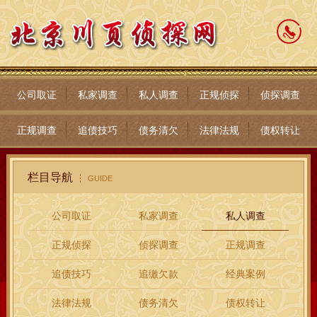
公司取证
私家调查
私人调查
正规侦探
侦探调查
正规调查
追债技巧
债务清欠
法律法规
债权转让
栏目导航
GUIDE
公司取证
私家调查
私人调查
正规侦探
侦探调查
正规调查
追债技巧
追缴欠款
经典案例
法律法规
债务清欠
债权转让