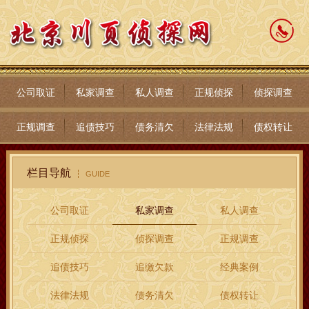
公司取证
私家调查
私人调查
正规侦探
侦探调查
正规调查
追债技巧
债务清欠
法律法规
债权转让
栏目导航
GUIDE
公司取证
私家调查
私人调查
正规侦探
侦探调查
正规调查
追债技巧
追缴欠款
经典案例
法律法规
债务清欠
债权转让