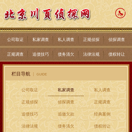
公司取证
私家调查
私人调查
正规侦探
侦探调查
正规调查
追债技巧
债务清欠
法律法规
债权转让
栏目导航
GUIDE
公司取证
私家调查
私人调查
正规侦探
侦探调查
正规调查
追债技巧
追缴欠款
经典案例
法律法规
债务清欠
债权转让