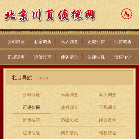
公司取证
私家调查
私人调查
正规侦探
侦探调查
正规调查
追债技巧
债务清欠
法律法规
债权转让
栏目导航
GUIDE
公司取证
私家调查
私人调查
正规侦探
侦探调查
正规调查
追债技巧
追缴欠款
经典案例
法律法规
债务清欠
债权转让