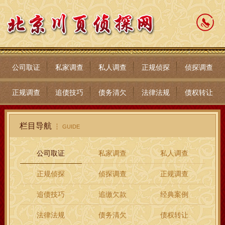
公司取证
私家调查
私人调查
正规侦探
侦探调查
正规调查
追债技巧
债务清欠
法律法规
债权转让
栏目导航
GUIDE
公司取证
私家调查
私人调查
正规侦探
侦探调查
正规调查
追债技巧
追缴欠款
经典案例
法律法规
债务清欠
债权转让