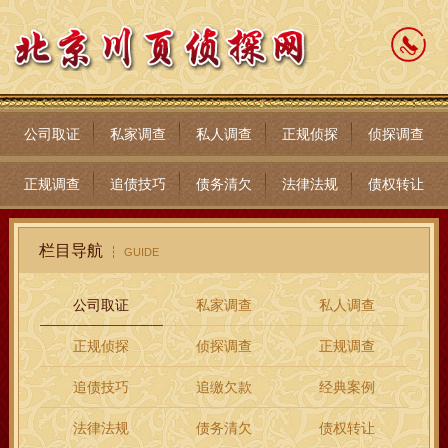
公司取证
私家调查
私人调查
正规侦探
侦探调查
正规调查
追债技巧
债务清欠
法律法规
债权转让
栏目导航
GUIDE
公司取证
私家调查
私人调查
正规侦探
侦探调查
正规调查
追债技巧
追缴欠款
经典案例
法律法规
债务清欠
债权转让