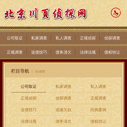
公司取证
私家调查
私人调查
正规侦探
侦探调查
正规调查
追债技巧
债务清欠
法律法规
债权转让
栏目导航
GUIDE
公司取证
私家调查
私人调查
正规侦探
侦探调查
正规调查
追债技巧
追缴欠款
经典案例
法律法规
债务清欠
债权转让