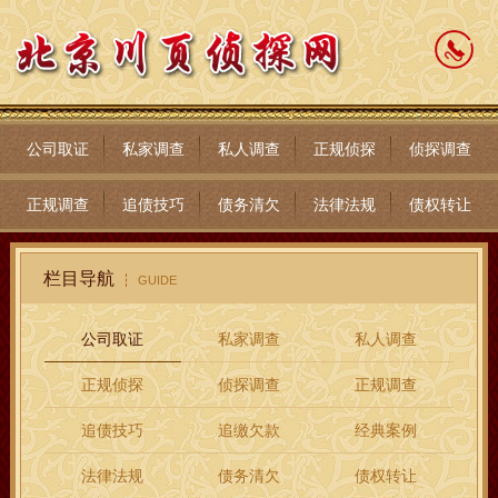
公司取证
私家调查
私人调查
正规侦探
侦探调查
正规调查
追债技巧
债务清欠
法律法规
债权转让
栏目导航
GUIDE
公司取证
私家调查
私人调查
正规侦探
侦探调查
正规调查
追债技巧
追缴欠款
经典案例
法律法规
债务清欠
债权转让