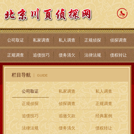
公司取证
私家调查
私人调查
正规侦探
侦探调查
正规调查
追债技巧
债务清欠
法律法规
债权转让
栏目导航
GUIDE
公司取证
私家调查
私人调查
正规侦探
侦探调查
正规调查
追债技巧
追缴欠款
经典案例
法律法规
债务清欠
债权转让