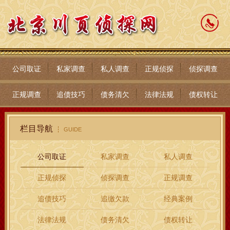
公司取证
私家调查
私人调查
正规侦探
侦探调查
正规调查
追债技巧
债务清欠
法律法规
债权转让
栏目导航
GUIDE
公司取证
私家调查
私人调查
正规侦探
侦探调查
正规调查
追债技巧
追缴欠款
经典案例
法律法规
债务清欠
债权转让