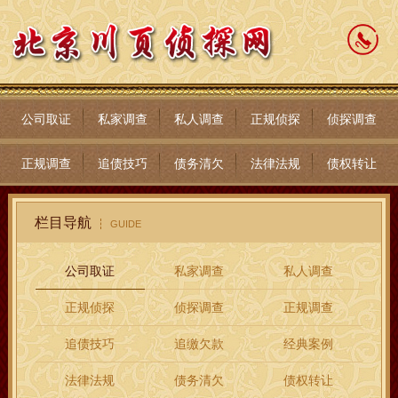
公司取证
私家调查
私人调查
正规侦探
侦探调查
正规调查
追债技巧
债务清欠
法律法规
债权转让
栏目导航
GUIDE
公司取证
私家调查
私人调查
正规侦探
侦探调查
正规调查
追债技巧
追缴欠款
经典案例
法律法规
债务清欠
债权转让