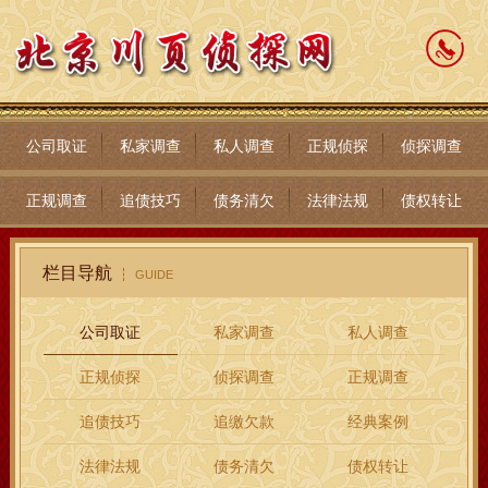
公司取证
私家调查
私人调查
正规侦探
侦探调查
正规调查
追债技巧
债务清欠
法律法规
债权转让
栏目导航
GUIDE
公司取证
私家调查
私人调查
正规侦探
侦探调查
正规调查
追债技巧
追缴欠款
经典案例
法律法规
债务清欠
债权转让