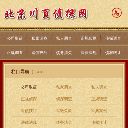
公司取证
私家调查
私人调查
正规侦探
侦探调查
正规调查
追债技巧
债务清欠
法律法规
债权转让
栏目导航
GUIDE
公司取证
私家调查
私人调查
正规侦探
侦探调查
正规调查
追债技巧
追缴欠款
经典案例
法律法规
债务清欠
债权转让