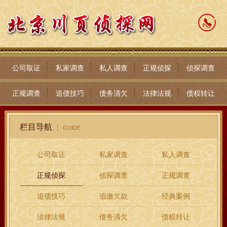
公司取证
私家调查
私人调查
正规侦探
侦探调查
正规调查
追债技巧
债务清欠
法律法规
债权转让
栏目导航
GUIDE
公司取证
私家调查
私人调查
正规侦探
侦探调查
正规调查
追债技巧
追缴欠款
经典案例
法律法规
债务清欠
债权转让