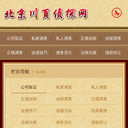
公司取证
私家调查
私人调查
正规侦探
侦探调查
正规调查
追债技巧
债务清欠
法律法规
债权转让
栏目导航
GUIDE
公司取证
私家调查
私人调查
正规侦探
侦探调查
正规调查
追债技巧
追缴欠款
经典案例
法律法规
债务清欠
债权转让