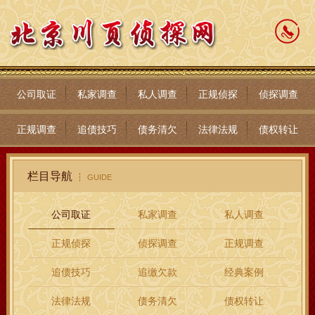
公司取证
私家调查
私人调查
正规侦探
侦探调查
正规调查
追债技巧
债务清欠
法律法规
债权转让
栏目导航
GUIDE
公司取证
私家调查
私人调查
正规侦探
侦探调查
正规调查
追债技巧
追缴欠款
经典案例
法律法规
债务清欠
债权转让