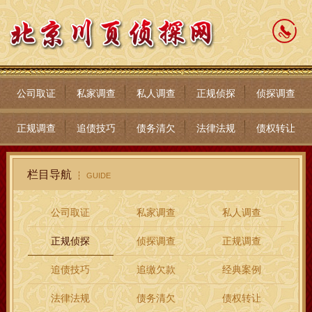
公司取证
私家调查
私人调查
正规侦探
侦探调查
正规调查
追债技巧
债务清欠
法律法规
债权转让
栏目导航
GUIDE
公司取证
私家调查
私人调查
正规侦探
侦探调查
正规调查
追债技巧
追缴欠款
经典案例
法律法规
债务清欠
债权转让