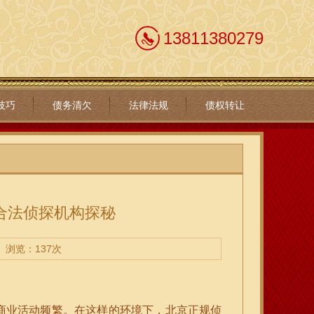
13811380279
技巧
债务清欠
法律法规
债权转让
合法侦探机构探秘
浏览：137次
商业活动频繁。在这样的环境下，北京正规侦