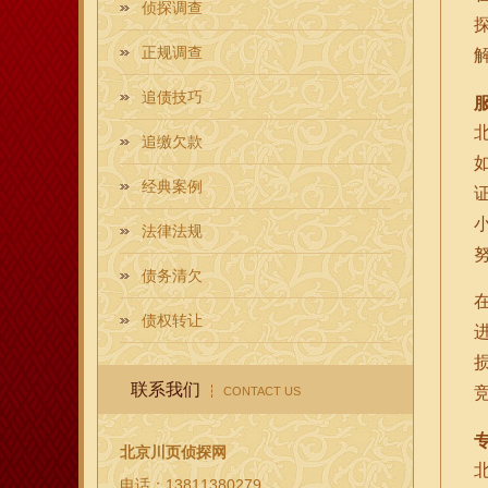
侦探调查
正规调查
追债技巧
追缴欠款
经典案例
法律法规
债务清欠
债权转让
联系我们
CONTACT US
北京川页侦探网
电话：13811380279