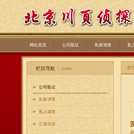
网站首页
公司取证
私家调查
私
您
栏目导航
GUIDE
公司取证
私家调查
私人调查
正规侦探