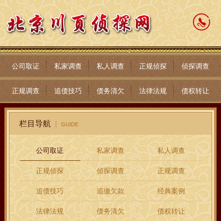
公司取证
私家调查
私人调查
正规侦探
侦探调查
正规调查
追债技巧
债务清欠
法律法规
债权转让
栏目导航
GUIDE
公司取证
私家调查
私人调查
正规侦探
侦探调查
正规调查
追债技巧
追缴欠款
经典案例
法律法规
债务清欠
债权转让