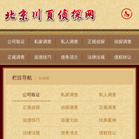
公司取证
私家调查
私人调查
正规侦探
侦探调查
正规调查
追债技巧
债务清欠
法律法规
债权转让
栏目导航
GUIDE
公司取证
私家调查
私人调查
正规侦探
侦探调查
正规调查
追债技巧
追缴欠款
经典案例
法律法规
债务清欠
债权转让