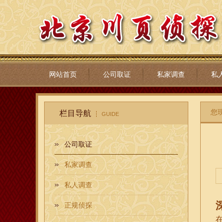
网站首页
公司取证
私家调查
私
您
栏目导航
GUIDE
公司取证
私家调查
私人调查
正规侦探