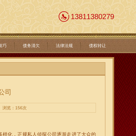
13811380279
技巧
债务清欠
法律法规
债权转让
公司
浏览：156次
多样化，正规私人侦探公司逐渐走进了大众的