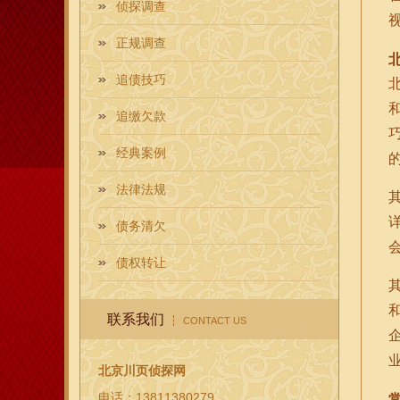
侦探调查
正规调查
追债技巧
追缴欠款
经典案例
法律法规
债务清欠
债权转让
联系我们
CONTACT US
北京川页侦探网
电话：13811380279