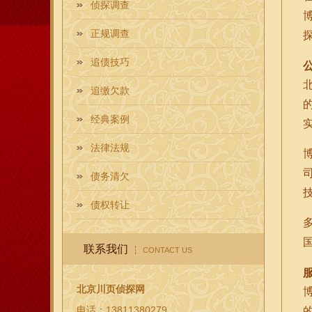
侦探调查
正规调查
追债技巧
追缴欠款
经典案例
法律法规
债务清欠
债权转让
联系我们
CONTACT US
北京川页侦探网
电话：13811380279