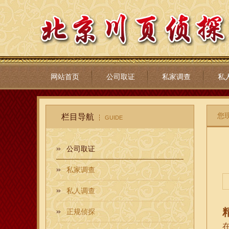
网站首页
公司取证
私家调查
私
您
栏目导航
GUIDE
公司取证
私家调查
私人调查
正规侦探