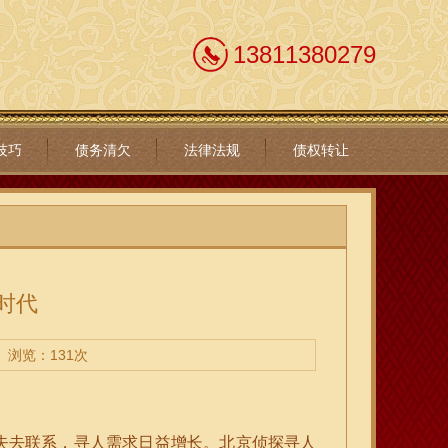
13811380279
技巧
债务清欠
法律法规
债权转让
时代
浏览：131次
失去联系，寻人需求日益增长。北京侦探寻人