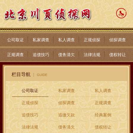
公司取证
私家调查
私人调查
正规侦探
侦探调查
正规调查
追债技巧
债务清欠
法律法规
债权转让
栏目导航
GUIDE
公司取证
私家调查
私人调查
正规侦探
侦探调查
正规调查
追债技巧
追缴欠款
经典案例
法律法规
债务清欠
债权转让