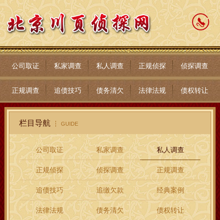
公司取证
私家调查
私人调查
正规侦探
侦探调查
正规调查
追债技巧
债务清欠
法律法规
债权转让
栏目导航
GUIDE
公司取证
私家调查
私人调查
正规侦探
侦探调查
正规调查
追债技巧
追缴欠款
经典案例
法律法规
债务清欠
债权转让