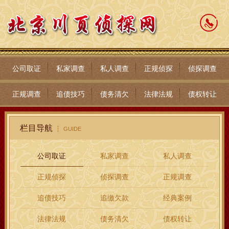
公司取证
私家调查
私人调查
正规侦探
侦探调查
正规调查
追债技巧
债务清欠
法律法规
债权转让
栏目导航
GUIDE
公司取证
私家调查
私人调查
正规侦探
侦探调查
正规调查
追债技巧
追缴欠款
经典案例
法律法规
债务清欠
债权转让