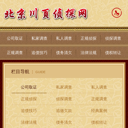
公司取证
私家调查
私人调查
正规侦探
侦探调查
正规调查
追债技巧
债务清欠
法律法规
债权转让
栏目导航
GUIDE
公司取证
私家调查
私人调查
正规侦探
侦探调查
正规调查
追债技巧
追缴欠款
经典案例
法律法规
债务清欠
债权转让