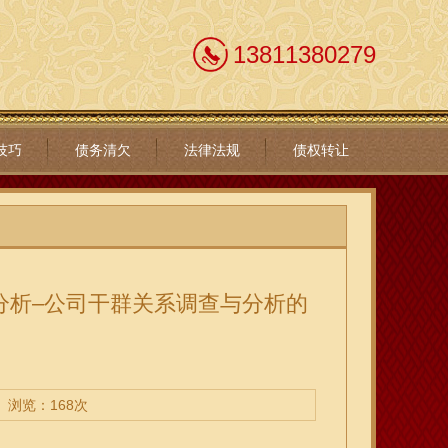
13811380279
技巧
债务清欠
法律法规
债权转让
分析–公司干群关系调查与分析的
浏览：168次