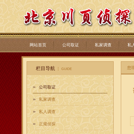
网站首页
公司取证
私家调查
私
您
栏目导航
GUIDE
公司取证
私家调查
私人调查
正规侦探