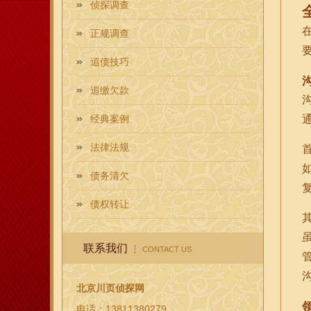
侦探调查
正规调查
追债技巧
追缴欠款
经典案例
法律法规
债务清欠
债权转让
联系我们
CONTACT US
北京川页侦探网
电话：13811380279