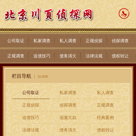
公司取证
私家调查
私人调查
正规侦探
侦探调查
正规调查
追债技巧
债务清欠
法律法规
债权转让
栏目导航
GUIDE
公司取证
私家调查
私人调查
正规侦探
侦探调查
正规调查
追债技巧
追缴欠款
经典案例
法律法规
债务清欠
债权转让