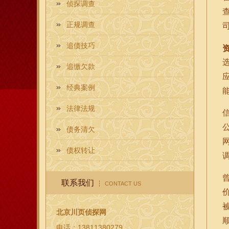
侦探调查
正规调查
追债技巧
追缴欠款
经典案例
法律法规
债务清欠
债权转让
联系我们
CONTACT US
北京川页侦探网
电话：13811380279