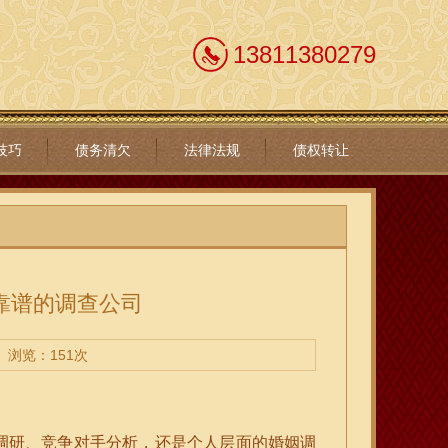
13811380279
技巧
债务清欠
法律法规
债权转让
靠谱的调查公司
浏览：151次
调研、竞争对手分析，还是个人层面的婚姻调