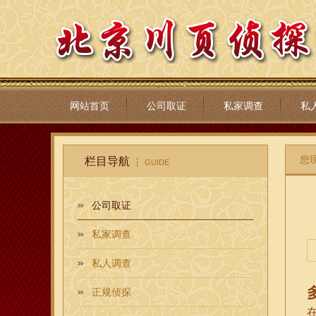
网站首页
公司取证
私家调查
私
您
栏目导航
GUIDE
公司取证
私家调查
私人调查
正规侦探