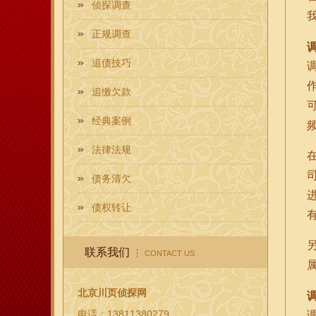
侦探调查
正规调查
追债技巧
追缴欠款
经典案例
法律法规
债务清欠
债权转让
联系我们
CONTACT US
北京川页侦探网
电话：13811380279