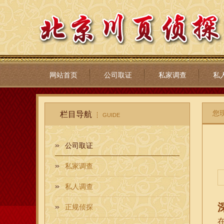
网站首页
公司取证
私家调查
私
您
栏目导航
GUIDE
公司取证
私家调查
私人调查
正规侦探