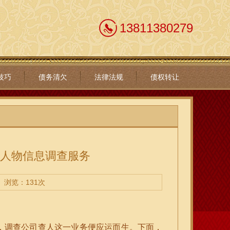
13811380279
技巧
债务清欠
法律法规
债权转让
的人物信息调查服务
浏览：131次
，调查公司查人这一业务便应运而生。下面，